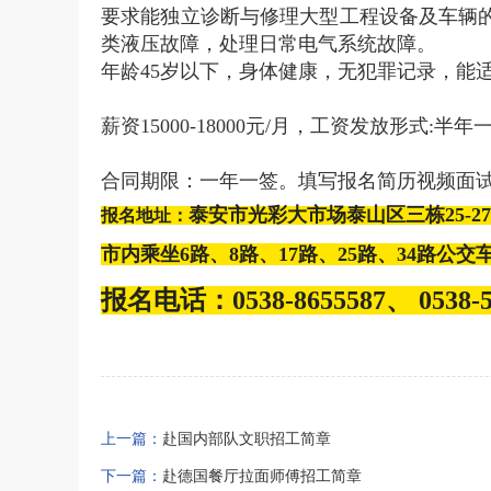
要求能独立诊断与修理大型工程设备及车辆
类液压故障，处理日常电气系统故障。
年龄45岁以下，身体健康，无犯罪记录，能
薪资15000-18000元/月，工资发放形式
合同期限：一年一签。填写报名简历视频面试
泰
安市光彩大市场泰山区三栋25-2
报名地址：
市
内乘坐6路、8路、17路、25路、34路公
报名电话：0538-8655587、 0538-58
上一篇：
赴国内部队文职招工简章
下一篇：
赴德国餐厅拉面师傅招工简章