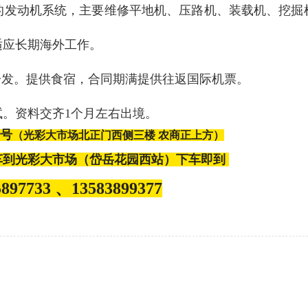
的发动机系统，主要维修平地机、压路机、装载机、挖掘
适应长期海外工作。
:半年一发。提供食宿，合同期满提供往返国际机票。
。资料交齐1个月左右出境。
7号
（
光彩大市场北正门西侧三楼 农商正上方
）
交车到光彩大市场（
岱岳花园西站
）下车即
到
97733 、13583899377