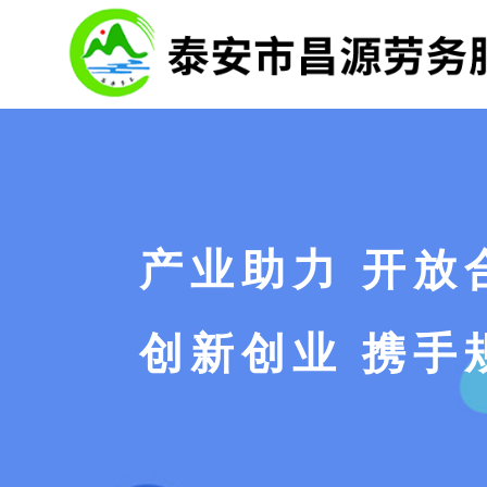
海外留学
海外劳务
国内劳务
建筑工程
赴法国留学招生简章
赴德国招工简章
赴香港建筑招工简章
赴埃及阿拉曼建筑招工简章
赴爱尔兰半工伴读招工简章
赴日本麻辣烫招工简章
赴国内厨师考试招生简章
赴南美洲厄瓜多尔招工简章
产业助力 开放
赴澳大利亚留学招生简章
赴新加坡女司机招工简章
赴国内部队文职招工简章
赴俄罗斯建筑招工简章
赴日本留学招生简章
赴日本建筑招工简章
赴山东德州厨师证考试简章
赴爱尔兰建筑招工简章
创新创业 携手
赴韩国留学招工简章
赴新西兰焊工招工简章
赴国企高速公路直签招工简章
赴菲律宾一带一路重点能源合作项目招工简章
赴日本留学招生简章
赴韩国化妆品免税店招工简章
赴烟台市莱州市打磨工招工简章
赴南美洲厄瓜多尔项目招工简章
赴加拿大、新西兰留学招生简章
赴牙买加建筑招工简章
赴高铁乘务员安检员招工简章
赴菲律宾招工简章
赴加拿大、新西兰留学招生简章
赴日本重机公司翻译岗招工简章
赴中国香港汽车汽修工
赴新加坡工程车司机招工简章